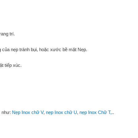
ang trí.
ng của nẹp tránh bụi, hoặc xước bề mặt Nẹp.
t tiếp xúc.
x như:
Nẹp Inox chữ V
,
nẹp Inox chữ U
,
nẹp Inox Chữ T,
..