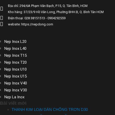
Địa chỉ: 294/6A Phạm Văn Bạch, P.15, Q. Tân Bình, HCM
Kho hàng: 37/23/9 Hồ Văn Long, Phường BHH.B, Q. Bình Tân HCM
Điện thoại: 028 38151513 - 0904292559
website: https://nepdong.com
Nẹp Inox L20
Nẹp Inox L40
Nẹp Inox T15
Nẹp Inox T20
Nẹp Inox U10
Nẹp Inox U15
Nẹp Inox V40
Nẹp Inox V30
Nẹp La Inox
Bài viết mới
THANH KIM LOẠI DÁN CHỐNG TRƠN D30