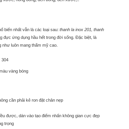
ổ biến nhất vẫn là các loại sau:
thanh la inox 201, thanh
ng đực ứng dụng hầu hết trong đời sống. Đặc biệt, là
ũng như luôn mang thẩm mỹ cao.
 màu vàng bóng
hông cần phải kẻ ron đặt chân nẹp
đều được, dán vào tạo điểm nhấn không gian cực đẹp
ng trọng