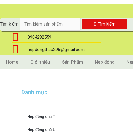
Skip
to
content
Tìm kiếm
Tìm kiếm
0904292559
nepdongthau296@gmail.com
Home
Giới thiệu
Sản Phẩm
Nẹp đồng
Nẹ
Danh mục
Nẹp đồng chữ T
Nẹp đồng chữ L