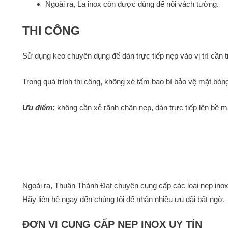
Ngoài ra, La inox còn được dùng để nối vách tường.
THI CÔNG
Sử dụng keo chuyên dụng để dán trực tiếp nẹp vào vị trí cần tr
Trong quá trình thi công, không xé tấm bao bì bảo vệ mặt bó
Ưu điểm:
không cần xẻ rãnh chân nẹp, dán trực tiếp lên bề mặ
Ngoài ra, Thuận Thành Đạt chuyên cung cấp các loại nẹp ino
Hãy liên hệ ngay đến chúng tôi để nhận nhiều ưu đãi bất ngờ.
ĐƠN VỊ CUNG CẤP NẸP INOX UY TÍN