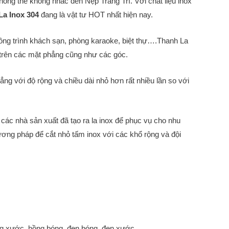
hông thể không nhắc đến Nẹp Trang Trí. Với chất liệu inox
La Inox 304
đang là vật tư HOT nhất hiện nay.
ông trình khách sạn, phòng karaoke, biệt thự….Thanh La
t trên các mặt phẳng cũng như các góc.
ng với độ rộng và chiều dài nhỏ hơn rất nhiều lần so với
 các nhà sản xuất đã tạo ra la inox để phục vụ cho nhu
ng pháp để cắt nhỏ tấm inox với các khổ rộng và đội
g xước, hồng bóng, đen bóng, đen xước,..