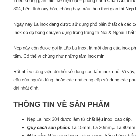
Theo không gian thiết kế hiện đại – phong cách Châu Âu, thì k
304, bền, tính oxy hóa, chống bay màu theo thời gian thì
Nẹp 
Ngày nay La inox đang được sử dụng phổ biến ở tất cả các c
Inox có độ bóng chuyên dụng trong trang trí Nội & Ngoại Thấ
Nẹp này còn được gọi là Lập La Inox, là một dạng của inox phẳ
tấm. Có thể ví chúng như những tấm inox mini.
Rất nhiều công việc đòi hỏi sử dụng các tấm inox nhỏ. Vì vậy,
cầu của người dùng, hoặc các nhà cung cấp sử dụng các phươ
dài nhất định.
THÔNG TIN VỀ SẢN PHẨM
Nẹp La inox 304 được làm từ chất liệu inox cao cấp.
Quy cách sản phẩm:
La 15mm, La 20mm,.. La 80mm
Màu sắc:
Màu vàng bóng, vàng xước, trắng bóng, trắn