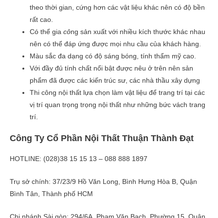
theo thời gian, cứng hơn các vật liệu khác nên có độ bền
rất cao.
Có thể gia
cô
ng sản xuất với nhiều kích thước khác nhau
nên có thể đáp ứng được mọi nhu cầu của khách hàng.
Màu sắc đa dạng có độ sáng bóng, tính thẩm mỹ cao.
Với đầy đủ tính chất nổi bật được nêu ở trên nên sản
phẩm đã được các kiến trúc sư, các nhà thầu xây dựng
Thi công nội thất lựa chọn làm vật liệu để trang trí tại các
vị trí quan trọng trọng nội thất như những bức vách trang
trí.
Công Ty Cổ Phần Nội Thất Thuận Thành Đạt
HOTLINE: (028)38 15 15 13 – 088 888 1897
Trụ sở chính: 37/23/9 Hồ Văn Long, Bình Hưng Hòa B, Quận
Bình Tân, Thành phố HCM
Chi nhánh Sài gòn: 294/6A, Phạm Văn Bạch, Phường 15, Quận