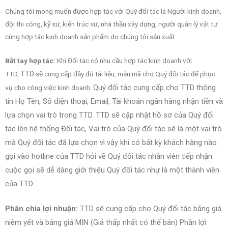
Chúng tôi mong muốn được hợp tác với Quý đối tác là Người kinh doanh,
đội thi công, kỹ sư, kiến trúc sư, nhà thầu xây dựng, người quản lý vật tư
cùng hợp tác kinh doanh sản phẩm do chúng tôi sản xuất
Bắt tay hợp tác:
Khi Đối tác có nhu cầu hợp tác kinh doanh với
TTD
TTD,
sẽ cung cấp đầy đủ tài liệu, mẫu mã cho Quý đối tác để phục
Quý đối tác cung cấp cho TTD thông
vụ cho công việc kinh doanh.
tin Họ Tên, Số điện thoại, Email, Tài khoản ngân hàng nhận tiền và
lựa chọn vai trò trong TTD. TTD sẽ cập nhật hồ sơ của
Quý đối
tác lên hệ thống Đối tác, Vai trò của
Quý đối tác sẽ là một vai trò
mà
Quý đối tác đã lựa chọn
vì vậy khi có bất kỳ khách hàng nào
gọi vào hotline của TTD hỏi về
Quý đối tác
nhân viên tiếp nhận
cuộc gọi sẽ dễ dàng giới thiệu
Quý đối tác như là một thành viên
của
TTD
Phân chia lợi nhuận:
TTD sẽ cung cấp cho
Quý đối tác bảng giá
niêm yết và bảng giá MIN (Giá thấp nhất có thể bán) Phần lợi