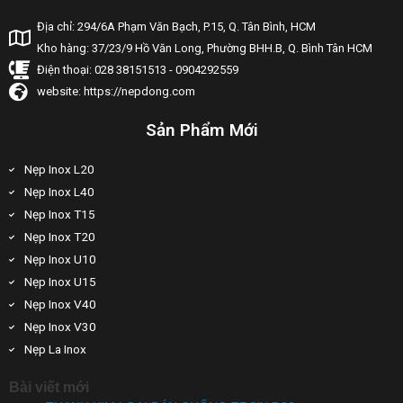
Địa chỉ: 294/6A Phạm Văn Bạch, P.15, Q. Tân Bình, HCM
Kho hàng: 37/23/9 Hồ Văn Long, Phường BHH.B, Q. Bình Tân HCM
Điện thoại: 028 38151513 - 0904292559
website: https://nepdong.com
Sản Phẩm Mới
Nẹp Inox L20
Nẹp Inox L40
Nẹp Inox T15
Nẹp Inox T20
Nẹp Inox U10
Nẹp Inox U15
Nẹp Inox V40
Nẹp Inox V30
Nẹp La Inox
Bài viết mới