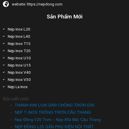
website: https://nepdong.com
Sản Phẩm Mới
Nẹp Inox L20
Nẹp Inox L40
Nẹp Inox T15
Nẹp Inox T20
Nẹp Inox U10
Nẹp Inox U15
Nẹp Inox V40
Nẹp Inox V30
Nẹp La Inox
Bài viết mới
THANH KIM LOẠI DÁN CHỐNG TRƠN D30
NẸP T INOX TRỐNG TRƠN CẦU THANG
Nẹp Đồng V25 Trơn – Nẹp Mũi Bậc Cầu Thang
NẸP ĐỒNG L25 GÂN PHỤ KIỆN NỘI THẤT