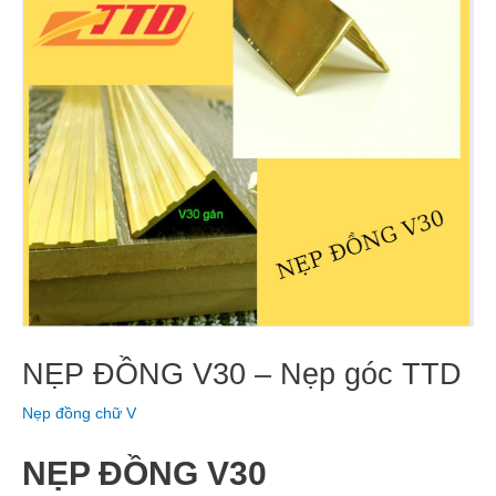
NẸP ĐỒNG V30 – Nẹp góc TTD
Nẹp đồng chữ V
NẸP ĐỒNG V30