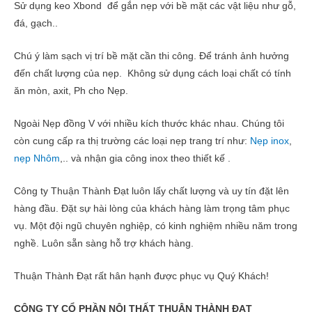
Sử dụng keo Xbond để gắn nẹp với bề mặt các vật liệu như gỗ,
đá, gạch..
Chú ý làm sạch vị trí bề mặt cần thi công. Để tránh ảnh hưởng
đến chất lượng của nẹp. Không sử dụng cách loại chất có tính
ăn mòn, axit, Ph cho Nẹp.
Ngoài Nẹp đồng V với nhiều kích thước khác nhau. Chúng tôi
còn cung cấp ra thị trường các loại nẹp trang trí như:
Nẹp inox
,
nẹp Nhôm
,.. và nhận gia công inox theo thiết kế .
Công ty Thuận Thành Đạt luôn lấy chất lượng và uy tín đặt lên
hàng đầu. Đặt sự hài lòng của khách hàng làm trọng tâm phục
vụ. Một đội ngũ chuyên nghiệp, có kinh nghiệm nhiều năm trong
nghề. Luôn sẵn sàng hỗ trợ khách hàng.
Thuận Thành Đạt rất hân hạnh được phục vụ Quý Khách!
CÔNG TY CỔ PHẦN NỘI THẤT THUẬN THÀNH ĐẠT