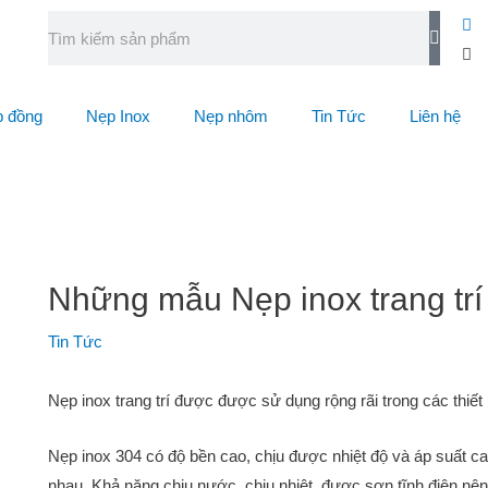
 đồng
Nẹp Inox
Nẹp nhôm
Tin Tức
Liên hệ
Những mẫu Nẹp inox trang trí n
Tin Tức
Nẹp inox trang trí được được sử dụng rộng rãi trong các thiết 
Nẹp inox 304 có độ bền cao, chịu được nhiệt độ và áp suất 
nhau. Khả năng chịu nước, chịu nhiệt, được sơn tĩnh điện nê