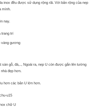
la inox đều được sử dụng rộng rãi. Với bản rộng của nẹp
a mình.
ện nay.
u vàng gương
át sàn gỗ, đá,.., Ngoài ra, nẹp U còn được gắn lên tường
i nhà đẹp hơn.
ều hơn các bản U lớn hơn.
inox chữ U