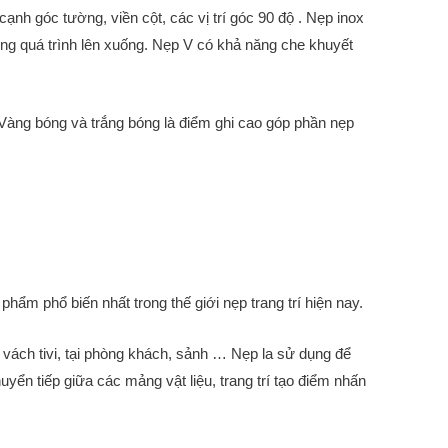
nh góc tường, viền cột, các vị trí góc 90 độ . Nẹp inox
ong quá trình lên xuống. Nẹp V có khả năng che khuyết
àng bóng và trắng bóng là điểm ghi cao góp phần nẹp
phẩm phổ biến nhất trong thế giới nẹp trang trí hiện nay.
 vách tivi, tại phòng khách, sảnh … Nẹp la sử dụng để
uyển tiếp giữa các mảng vật liệu, trang trí tạo điểm nhấn