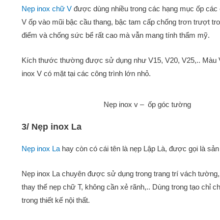
Nẹp inox chữ V
được dùng nhiều trong các hạng mục ốp các cạ
V ốp vào mũi bậc cầu thang, bậc tam cấp chống trơn trượt tr
điểm và chống sức bể rất cao mà vẫn mang tính thẩm mỹ.
Kích thước thường được sử dụng như V15, V20, V25,.. Màu V
inox V có mặt tại các công trình lớn nhỏ.
Nẹp inox v – ốp góc tường
3/ Nẹp inox La
Nẹp inox La
hay còn có cái tên là nẹp Lập Là, được gọi là sản 
Nẹp inox La chuyên được sử dụng trong trang trí vách tường,
thay thế nẹp chữ T, không cần xẻ rãnh,.. Dùng trong tạo chỉ ch
trong thiết kế nội thất.