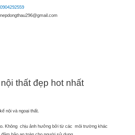
0904292559
nepdongthau296@gmail.com
ội thất đẹp hot nhất
kế nội và ngoại thất.
cao. Không chịu ảnh hưởng bởi từ các môi trường khác
n đảm bảo an toàn cho người sử dụng.