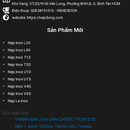
Kho hàng: 37/23/9 Hồ Văn Long, Phường BHH.B, Q. Bình Tân HCM
Điện thoại: 028 38151513 - 0904292559
website: https://nepdong.com
Sản Phẩm Mới
Nẹp Inox L20
Nẹp Inox L40
Nẹp Inox T15
Nẹp Inox T20
Nẹp Inox U10
Nẹp Inox U15
Nẹp Inox V40
Nẹp Inox V30
Nẹp La Inox
Bài viết mới
THANH KIM LOẠI DÁN CHỐNG TRƠN D30
NẸP T INOX TRỐNG TRƠN CẦU THANG