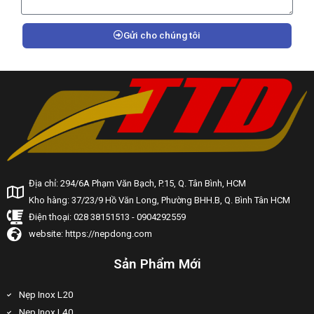
Gửi cho chúng tôi
Địa chỉ: 294/6A Phạm Văn Bạch, P.15, Q. Tân Bình, HCM
Kho hàng: 37/23/9 Hồ Văn Long, Phường BHH.B, Q. Bình Tân HCM
Điện thoại: 028 38151513 - 0904292559
website: https://nepdong.com
Sản Phẩm Mới
Nẹp Inox L20
Nẹp Inox L40