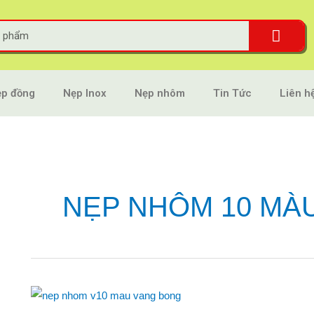
p đồng
Nẹp Inox
Nẹp nhôm
Tin Tức
Liên h
NẸP NHÔM 10 MÀ