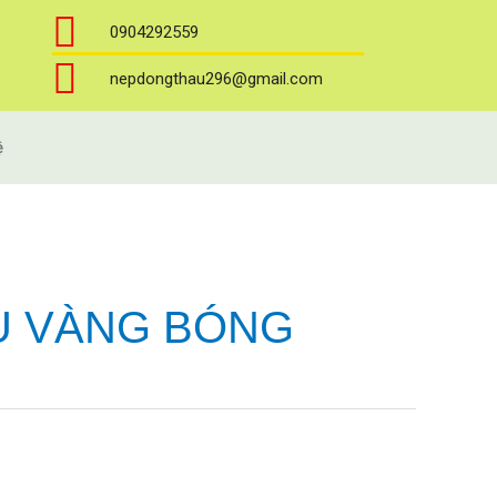
0904292559
nepdongthau296@gmail.com
ệ
U VÀNG BÓNG