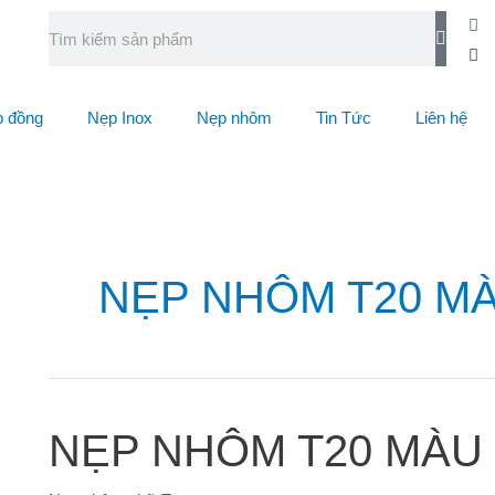
 đồng
Nẹp Inox
Nẹp nhôm
Tin Tức
Liên hệ
NẸP NHÔM T20 M
NẸP NHÔM T20 MÀU