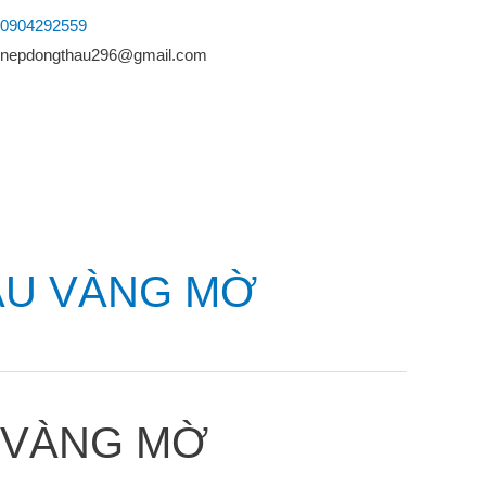
0904292559
nepdongthau296@gmail.com
ÀU VÀNG MỜ
 VÀNG MỜ