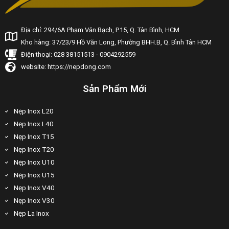
Địa chỉ: 294/6A Phạm Văn Bạch, P.15, Q. Tân Bình, HCM
Kho hàng: 37/23/9 Hồ Văn Long, Phường BHH.B, Q. Bình Tân HCM
Điện thoại: 028 38151513 - 0904292559
website: https://nepdong.com
Sản Phẩm Mới
Nẹp Inox L20
Nẹp Inox L40
Nẹp Inox T15
Nẹp Inox T20
Nẹp Inox U10
Nẹp Inox U15
Nẹp Inox V40
Nẹp Inox V30
Nẹp La Inox