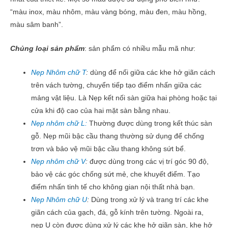
“màu inox, màu nhôm, màu vàng bóng, màu đen, màu hồng,
màu sâm banh”.
Chủng loại sản phẩm
: sản phẩm có nhiều mẫu mã như:
Nẹp Nhôm chữ T
:
dùng để nối giữa các khe hở giãn cách
trên vách tường, chuyển tiếp tạo điểm nhấn giữa các
mảng vật liệu. Là Nẹp kết nối sàn giữa hai phòng hoặc tại
cửa khi độ cao của hai mặt sàn bằng nhau.
Nẹp nhôm chữ L:
Thường được dùng trong kết thúc sàn
gỗ. Nẹp mũi bậc cầu thang thường sử dụng để chống
trơn và bảo vệ mũi bậc cầu thang không sứt bể.
Nẹp nhôm chữ V
:
được dùng trong các vị trí góc 90 độ,
bảo vệ các góc chống sứt mẻ, che khuyết điểm. Tạo
điểm nhấn tinh tế cho không gian nội thất nhà bạn.
Nẹp Nhôm chữ U
:
Dùng trong xử lý và trang trí các khe
giãn cách của gạch, đá, gỗ kính trên tường. Ngoài ra,
nẹp U còn được dùng xử lý các khe hở giãn sàn, khe hở