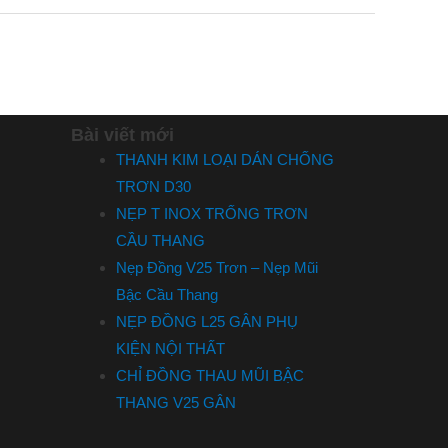
Bài viết mới
THANH KIM LOẠI DÁN CHỐNG
TRƠN D30
NẸP T INOX TRỐNG TRƠN
CẦU THANG
Nẹp Đồng V25 Trơn – Nẹp Mũi
Bậc Cầu Thang
NẸP ĐỒNG L25 GÂN PHỤ
KIỆN NỘI THẤT
CHỈ ĐỒNG THAU MŨI BẬC
THANG V25 GÂN