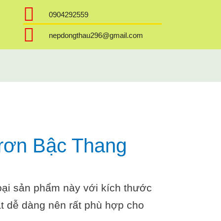
0904292559
nepdongthau296@gmail.com
rơn Bậc Thang
ại sản phẩm này với kích thước
ặt dễ dàng nên rất phù hợp cho