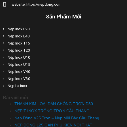
website: https://nepdong.com
Sản Phẩm Mới
Nẹp Inox L20
Nẹp Inox L40
Nẹp Inox T15
Nẹp Inox T20
Nẹp Inox U10
Nẹp Inox U15
Nẹp Inox V40
Nẹp Inox V30
Nẹp La Inox
Bài viết mới
THANH KIM LOẠI DÁN CHỐNG TRƠN D30
NẸP T INOX TRỐNG TRƠN CẦU THANG
Nẹp Đồng V25 Trơn – Nẹp Mũi Bậc Cầu Thang
NẸP ĐỒNG L25 GÂN PHỤ KIỆN NỘI THẤT