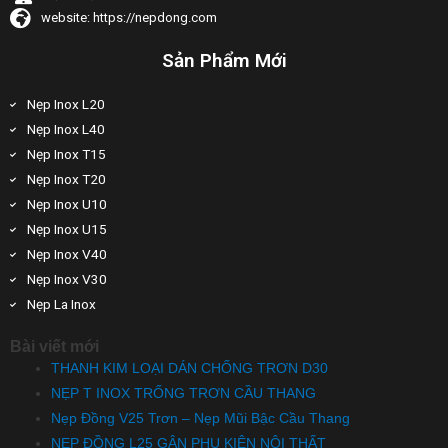
website: https://nepdong.com
Sản Phẩm Mới
Nẹp Inox L20
Nẹp Inox L40
Nẹp Inox T15
Nẹp Inox T20
Nẹp Inox U10
Nẹp Inox U15
Nẹp Inox V40
Nẹp Inox V30
Nẹp La Inox
Bài viết mới
THANH KIM LOẠI DÁN CHỐNG TRƠN D30
NẸP T INOX TRỐNG TRƠN CẦU THANG
Nẹp Đồng V25 Trơn – Nẹp Mũi Bậc Cầu Thang
NẸP ĐỒNG L25 GÂN PHỤ KIỆN NỘI THẤT