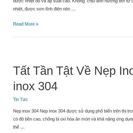
được nhiệt độ và áp suất cao. Không chịu ảnh hưởng bởi từ 
nhiệt, được sơn tĩnh điện nên …
Read More »
Tất Tần Tật Về Nẹp In
inox 304
Tin Tức
Nẹp inox 304 Nẹp inox 304 được sử dụng phổ biến trên thị trư
có độ bền cao, chống bị oxi hóa ăn mòn và khả năng ứng dụng r
thể …