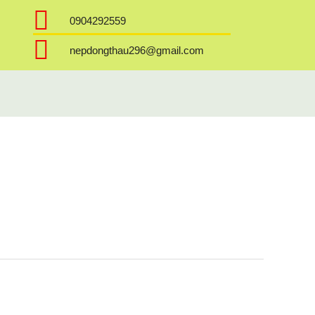
0904292559
nepdongthau296@gmail.com